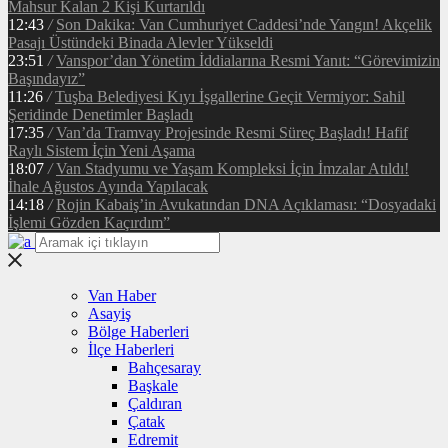
Mahsur Kalan 2 Kişi Kurtarıldı
12:43
/
Son Dakika: Van Cumhuriyet Caddesi’nde Yangın! Akçelik
Pasajı Üstündeki Binada Alevler Yükseldi
23:51
/
Vanspor’dan Yönetim İddialarına Resmi Yanıt: “Görevimizin
Başındayız”
11:26
/
Tuşba Belediyesi Kıyı İşgallerine Geçit Vermiyor: Sahil
Şeridinde Denetimler Başladı
17:35
/
Van’da Tramvay Projesinde Resmi Süreç Başladı! Hafif
Raylı Sistem İçin Yeni Aşama
18:07
/
Van Stadyumu ve Yaşam Kompleksi İçin İmzalar Atıldı!
İhale Ağustos Ayında Yapılacak
14:18
/
Rojin Kabaiş’in Avukatından DNA Açıklaması: “Dosyadaki
İşlemi Gözden Kaçırdım”
Van Haber
Asayiş
Bölge Haberleri
İlçe Haberleri
Bahçesaray
Başkale
Çaldıran
Çatak
Edremit