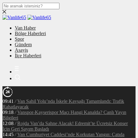
Van Haber
Bölge Haberleri
Spor
Gündem
Asayiş
İlçe Haberleri
09:41
/
Van Sahil Yolu’nda İskele Kavşağı Tamamlandı: Trafik
Rahatlayacak
09:18
/
Vanspor-Kayserispor Maçı Hangi Kanalda? Canlı Yayın
Bilgileri
12:08
/
Rojda Van’da Sahne Alacak! Edremit’te Ücretsiz Konser
İçin Geri Sayım Başladı
14:45
/
Van Cumhuriyet Caddesi’nde Korkutan Yangın: Çatıda