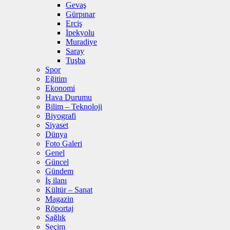
Gevaş
Gürpınar
Erciş
İpekyolu
Muradiye
Saray
Tuşba
Spor
Eğitim
Ekonomi
Hava Durumu
Bilim – Teknoloji
Biyografi
Siyaset
Dünya
Foto Galeri
Genel
Güncel
Gündem
İş ilanı
Kültür – Sanat
Magazin
Röportaj
Sağlık
Seçim