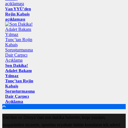
Van YYÜ’den
Rojin Kabaiş
açıklaması
Son Dakika!
Adalet Bakanı
Yılmaz
Tunç’tan Rojin
Kabaiş
Soruşturmasına
Dair Çarpıcı
Açıklama
Van'dan ve Dünya’dan son dakika haberler, köşe yazıları,
magazinden siyasete, spordan seyahate bütün konuların tek adresi