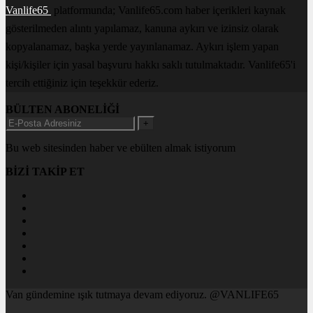
Vanlife65
platformunda; Vanlife65.com haber içerikleri kaynak
gösterilmeden alıntı yapılamaz, kanuna aykırı ve izinsiz olarak
kopyalanamaz, başka yerde yayınlanamaz. Aykırı işlem yapan
kişi/kişiler için yasal başvuru hakkı saklı tutulmaktadır. Vanlife65'i
tercih ettiğiniz için teşekkür ederiz.
BÜLTEN ABONELİĞİ
+
Bu web sitesinden haber ve ebülten almak istiyorum
BİZİ TAKİP ET
Van gündemine ışık tutmaya devam ediyoruz. @VANLIFE65