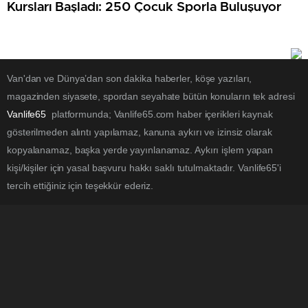
Kursları Başladı: 250 Çocuk Sporla Buluşuyor
Van'dan ve Dünya’dan son dakika haberler, köşe yazıları,
magazinden siyasete, spordan seyahate bütün konuların tek adresi
Vanlife65
platformunda; Vanlife65.com haber içerikleri kaynak
gösterilmeden alıntı yapılamaz, kanuna aykırı ve izinsiz olarak
kopyalanamaz, başka yerde yayınlanamaz. Aykırı işlem yapan
kişi/kişiler için yasal başvuru hakkı saklı tutulmaktadır. Vanlife65'i
tercih ettiğiniz için teşekkür ederiz.