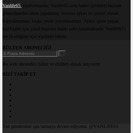
Vanlife65
platformunda; Vanlife65.com haber içerikleri kaynak
gösterilmeden alıntı yapılamaz, kanuna aykırı ve izinsiz olarak
kopyalanamaz, başka yerde yayınlanamaz. Aykırı işlem yapan
kişi/kişiler için yasal başvuru hakkı saklı tutulmaktadır. Vanlife65'i
tercih ettiğiniz için teşekkür ederiz.
BÜLTEN ABONELİĞİ
+
Bu web sitesinden haber ve ebülten almak istiyorum
BİZİ TAKİP ET
Van gündemine ışık tutmaya devam ediyoruz. @VANLIFE65