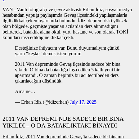
VAN –Vanlı fotoğrafçı ve çevre aktivisti Erhan İdiz, sosyal medya
hesabından yaptığı paylaşımda Gevaş ilçesindeki yapılaşmalarla
ilgili dikkat çeken uyarılarda bulundu. İdiz, deprem riski yüksek
olan bölgede, geçmişte yaşanan acılardan ders alınmadığını
belirterek, bataklık alana okul, yurt, hastane ve son olarak TOKİ
konutları inşa edildiğine dikkat çekti.
Desteğinize ihtiyacım var. Bunu duyurmalıyım çünkü
yarın “keşke” demek istemiyorum.
2011 Van depreminde Gevaş ilçesinde sadece bir bina
yıkıldı. O bina da bataklığa inşa edilen 5 katlı yeni bir
apartmandı. O zaman hepimiz bu acı tecrübeden ders
çıkarılacağını düşündük.
Ama ne…
— Erhan İdiz (@idizerhan)
July 17, 2025
2011 VAN DEPREMİ’NDE SADECE BİR BİNA
YIKILDI – O DA BATAKLIKTAKİ BİNAYDI
Erhan İdiz, 2011 Van depreminde Gevaş’ta sadece bir binanın