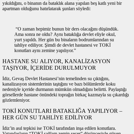
yıkıldığını, o binanın da bataklık alana yapılan beş katlı yeni bir
apartman olduğunu hatırlatarak şunları söyledi:
“O zaman hepimiz bunun bir ders olacağını düşündük.
Ama sonra ne oldu? Aynı bataklığa devlet eliyle okul,
yurt yapıldı. Her gün bu binaların bodrumlarından su
tahliye ediliyor. Şimdi de devlet hastanesi ve TOKİ
konutları aynı zemine yapılıyor.”
HASTANE SU ALIYOR, KANALİZASYON
TAŞIYOR, İÇERİDE DURULMUYOR
İdiz, Gevaş Devlet Hastanesi’nin temelinden su çıktığını,
kanalizasyon sistemlerinin taştığını ve bazı bölümlerde koku
nedeniyle içeride durmanın mümkün olmadığını belirtti. Paylaştığı
görsellerde hastane önündeki toprağın birkaç kazmayla su çıkardığı
gözlemleniyor.
TOKİ KONUTLARI BATAKLIĞA YAPILIYOR –
HER GÜN SU TAHLİYE EDİLİYOR
İdiz’in asıl tepkisi ise TOKİ tarafından inşa edilen konutlara.
Vatandaşların “TOKİ sağlam zemin seçer” düşüncesiyle güven