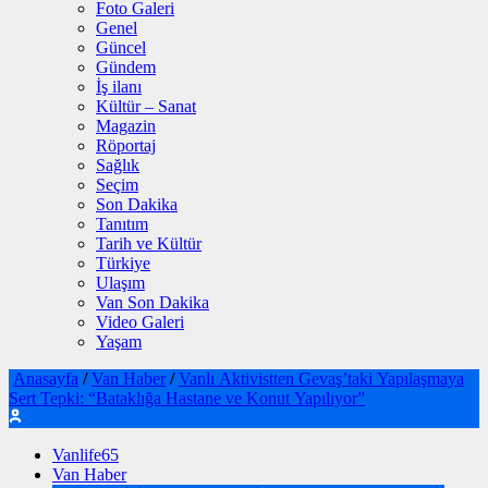
Foto Galeri
Genel
Güncel
Gündem
İş ilanı
Kültür – Sanat
Magazin
Röportaj
Sağlık
Seçim
Son Dakika
Tanıtım
Tarih ve Kültür
Türkiye
Ulaşım
Van Son Dakika
Video Galeri
Yaşam
Anasayfa
/
Van Haber
/
Vanlı Aktivistten Gevaş’taki Yapılaşmaya
Sert Tepki: “Bataklığa Hastane ve Konut Yapılıyor”
Vanlife65
Van Haber