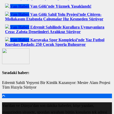
Van Haber
Van Gölü’nde Yüzmek Yasaklandı!
Van Haber
Van Gölü Sahil Yolu Projesi’nde Çitören-
Mollakasım Etabında Çalışmalar Hız Kesmeden Sürüyor
Van Haber
Edremit Sahilinde Kurallara Uymayanlara
Ceza: Zabıta Denetimleri Aralıksız Sürüyor
Van Haber
Karşıyaka Spor Kompleksi’nde Yaz Futbol
Kursları Başladı: 250 Çocuk Sporla Buluşuyor
Sıradaki haber:
Edremit Sahili Yepyeni Bir Kimlik Kazanıyor: Mesire Alanı Projesi
Tüm Hızıyla Sürüyor
Van'dan ve Dünya’dan son dakika haberler, köşe yazıları,
magazinden siyasete, spordan seyahate bütün konuların tek adresi