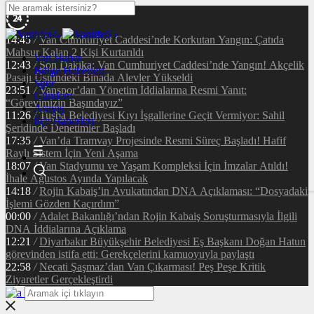
14:45
/
Van Cumhuriyet Caddesi’nde Korkutan Yangın: Çatıda
Mahsur Kalan 2 Kişi Kurtarıldı
Van Haber
12:43
/
Son Dakika: Van Cumhuriyet Caddesi’nde Yangın! Akçelik
Bölge Haberleri
Pasajı Üstündeki Binada Alevler Yükseldi
Spor
23:51
/
Vanspor’dan Yönetim İddialarına Resmi Yanıt:
Gündem
“Görevimizin Başındayız”
Asayiş
11:26
/
Tuşba Belediyesi Kıyı İşgallerine Geçit Vermiyor: Sahil
İlçe Haberleri
Şeridinde Denetimler Başladı
17:35
/
Van’da Tramvay Projesinde Resmi Süreç Başladı! Hafif
Raylı Sistem İçin Yeni Aşama
18:07
/
Van Stadyumu ve Yaşam Kompleksi İçin İmzalar Atıldı!
İhale Ağustos Ayında Yapılacak
14:18
/
Rojin Kabaiş’in Avukatından DNA Açıklaması: “Dosyadaki
İşlemi Gözden Kaçırdım”
00:00
/
Adalet Bakanlığı’ndan Rojin Kabaiş Soruşturmasıyla İlgili
DNA İddialarına Açıklama
12:21
/
Diyarbakır Büyükşehir Belediyesi Eş Başkanı Doğan Hatun
görevinden istifa etti: Gerekçelerini kamuoyuyla paylaştı
22:58
/
Necati Şaşmaz’dan Van Çıkarması! Peş Peşe Kritik
Ziyaretler Gerçekleştirdi