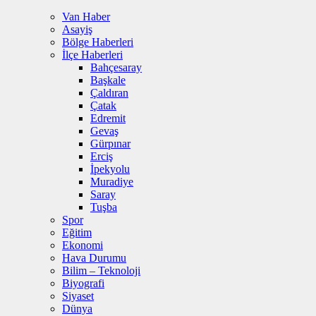
Van Haber
Asayiş
Bölge Haberleri
İlçe Haberleri
Bahçesaray
Başkale
Çaldıran
Çatak
Edremit
Gevaş
Gürpınar
Erciş
İpekyolu
Muradiye
Saray
Tuşba
Spor
Eğitim
Ekonomi
Hava Durumu
Bilim – Teknoloji
Biyografi
Siyaset
Dünya