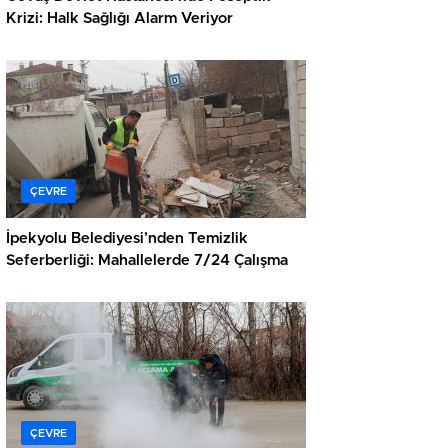
Krizi: Halk Sağlığı Alarm Veriyor
ÇEVRE
İpekyolu Belediyesi’nden Temizlik
Seferberliği: Mahallelerde 7/24 Çalışma
ÇEVRE