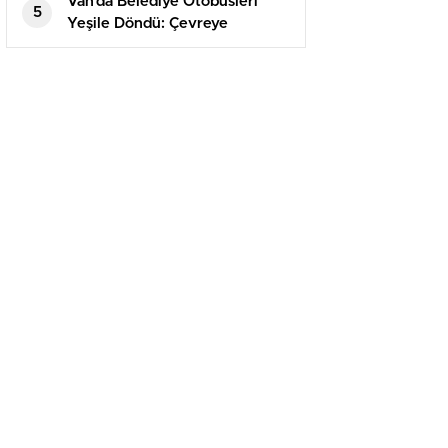
Van’da Belediye Otobüsleri
5
Yeşile Döndü: Çevreye
Duyarlılık Mesajı