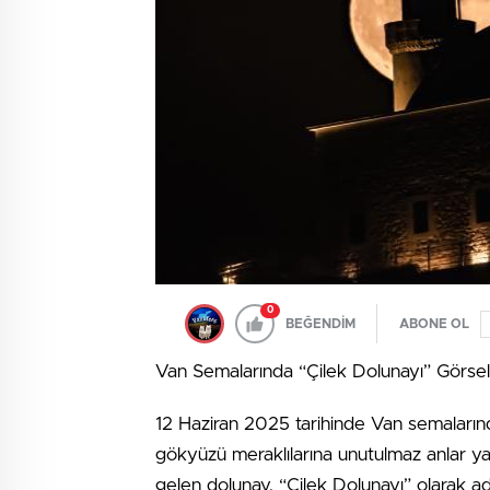
0
BEĞENDİM
ABONE OL
Van Semalarında “Çilek Dolunayı” Görsel
12 Haziran 2025 tarihinde Van semaların
gökyüzü meraklılarına unutulmaz anlar ya
gelen dolunay, “Çilek Dolunayı” olarak adl