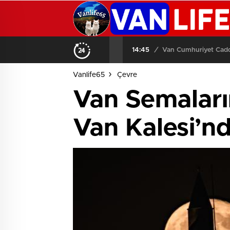
14:45
/
Van Cumhuriyet Cadde
Vanlife65
Çevre
Van Semaları
Van Kalesi’n