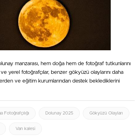
 dolunay manzarası, hem doğa hem de fotoğraf tutkunlarını
 ve yerel fotoğrafçılar, benzer gökyüzü olaylarını daha
lerden ve eğitim kurumlarından destek beklediklerini
a Fotoğrafçılığı
Dolunay 2025
Gökyüzü Olayları
Van kalesi