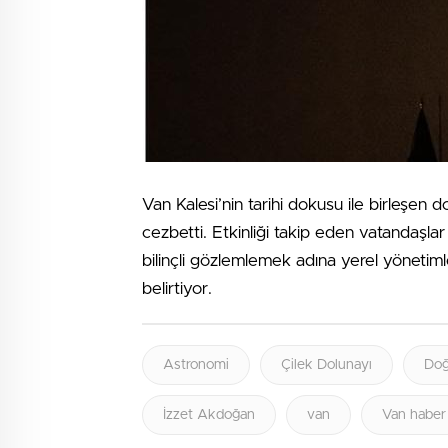
Van Kalesi’nin tarihi dokusu ile birleşen
cezbetti. Etkinliği takip eden vatandaşlar
bilinçli gözlemlemek adına yerel yönetim
belirtiyor.
Astronomi
Çilek Dolunayı
Doğ
İzzet Akdoğan
van
Van haber