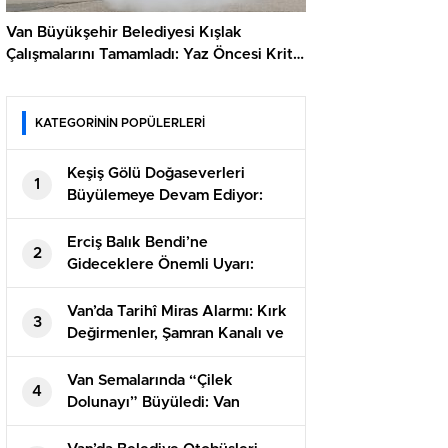
Van Büyükşehir Belediyesi Kışlak
Çalışmalarını Tamamladı: Yaz Öncesi Kritik
Adım
KATEGORİNİN POPÜLERLERİ
Keşiş Gölü Doğaseverleri
1
Büyülemeye Devam Ediyor:
2.700 Yıllık Tarih ve Eşsiz
Manzara Buluştu
Erciş Balık Bendi’ne
2
Gideceklere Önemli Uyarı:
Ziyaretçi Kabul Edilmeyecek!
Van’da Tarihî Miras Alarmı: Kırk
3
Değirmenler, Şamran Kanalı ve
Urartu Su Yapıları Tehlike
Altında
Van Semalarında “Çilek
4
Dolunayı” Büyüledi: Van
Kalesi’nde Görsel Şölen