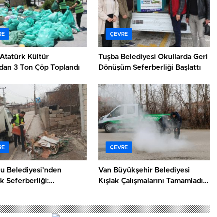
RE
ÇEVRE
Atatürk Kültür
Tuşba Belediyesi Okullarda Geri
ndan 3 Ton Çöp Toplandı
Dönüşüm Seferberliği Başlattı
RE
ÇEVRE
lu Belediyesi’nden
Van Büyükşehir Belediyesi
k Seferberliği:
Kışlak Çalışmalarını Tamamladı:
elerde 7/24 Çalışma
Yaz Öncesi Kritik Adım