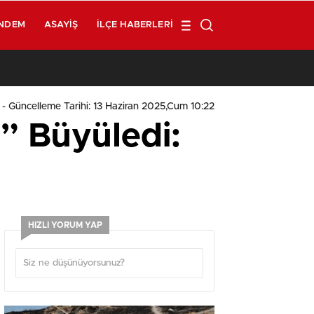
NDEM
ASAYIŞ
İLÇE HABERLERI
1
- Güncelleme Tarihi: 13 Haziran 2025,Cum 10:22
” Büyüledi:
HIZLI YORUM YAP