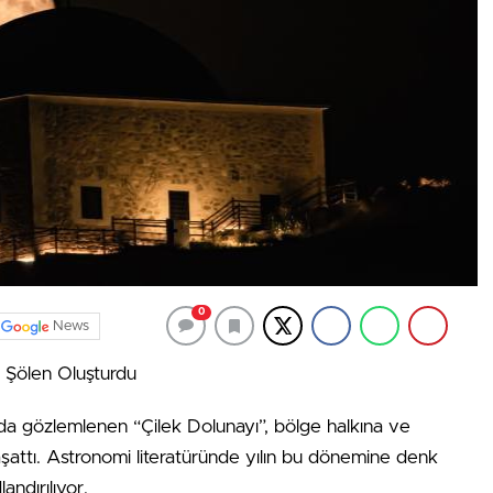
0
News
 Şölen Oluşturdu
da gözlemlenen “Çilek Dolunayı”, bölge halkına ve
şattı. Astronomi literatüründe yılın bu dönemine denk
andırılıyor.