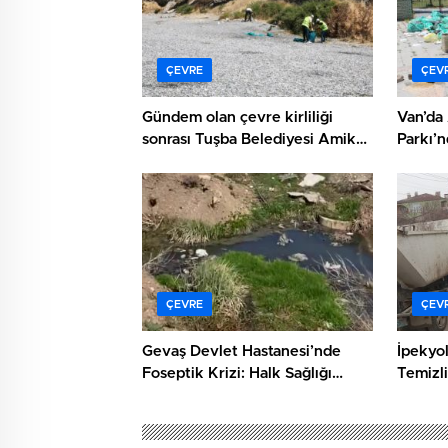
ÇEVRE
ÇEV
Gündem olan çevre kirliliği
Van’da 
sonrası Tuşba Belediyesi Amik
Parkı’
Sahili’nde temizlik yaptı
ÇEVRE
ÇEV
Gevaş Devlet Hastanesi’nde
İpekyo
Foseptik Krizi: Halk Sağlığı
Temizli
Alarm Veriyor
Mahall