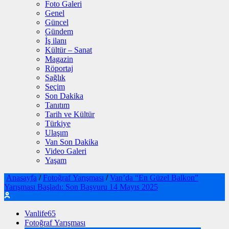
Foto Galeri
Genel
Güncel
Gündem
İş ilanı
Kültür – Sanat
Magazin
Röportaj
Sağlık
Seçim
Son Dakika
Tanıtım
Tarih ve Kültür
Türkiye
Ulaşım
Van Son Dakika
Video Galeri
Yaşam
Anasayfa
/
Fotoğraf Yarışması
/
Van’da “En Güzel Balkon”
Yarışması Başladı: Son Başvuru 14 Mayıs 2025
Vanlife65
Fotoğraf Yarışması