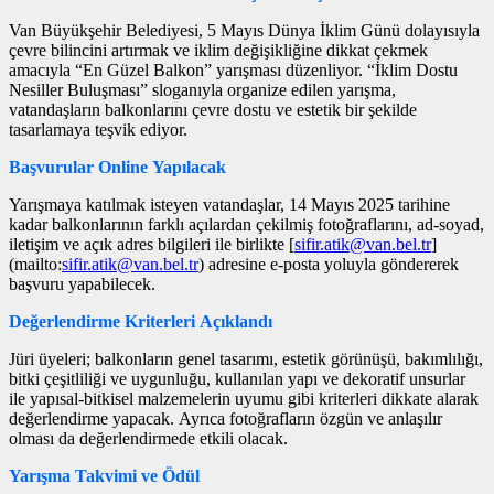
Van Büyükşehir Belediyesi, 5 Mayıs Dünya İklim Günü dolayısıyla
çevre bilincini artırmak ve iklim değişikliğine dikkat çekmek
amacıyla “En Güzel Balkon” yarışması düzenliyor. “İklim Dostu
Nesiller Buluşması” sloganıyla organize edilen yarışma,
vatandaşların balkonlarını çevre dostu ve estetik bir şekilde
tasarlamaya teşvik ediyor.
Başvurular Online Yapılacak
Yarışmaya katılmak isteyen vatandaşlar, 14 Mayıs 2025 tarihine
kadar balkonlarının farklı açılardan çekilmiş fotoğraflarını, ad-soyad,
iletişim ve açık adres bilgileri ile birlikte [
sifir.atik@van.bel.tr
]
(mailto:
sifir.atik@van.bel.tr
) adresine e-posta yoluyla göndererek
başvuru yapabilecek.
Değerlendirme Kriterleri Açıklandı
Jüri üyeleri; balkonların genel tasarımı, estetik görünüşü, bakımlılığı,
bitki çeşitliliği ve uygunluğu, kullanılan yapı ve dekoratif unsurlar
ile yapısal-bitkisel malzemelerin uyumu gibi kriterleri dikkate alarak
değerlendirme yapacak. Ayrıca fotoğrafların özgün ve anlaşılır
olması da değerlendirmede etkili olacak.
Yarışma Takvimi ve Ödül