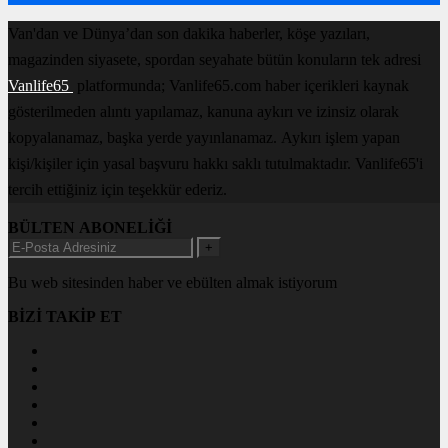
Van'dan ve Dünya’dan son dakika haberler, köşe yazıları,
magazinden siyasete, spordan seyahate bütün konuların tek adresi
Vanlife65
platformunda; Vanlife65.com haber içerikleri kaynak
gösterilmeden alıntı yapılamaz, kanuna aykırı ve izinsiz olarak
kopyalanamaz, başka yerde yayınlanamaz. Aykırı işlem yapan
kişi/kişiler için yasal başvuru hakkı saklı tutulmaktadır. Vanlife65'i
tercih ettiğiniz için teşekkür ederiz.
BÜLTEN ABONELİĞİ
+
Bu web sitesinden haber ve ebülten almak istiyorum
BİZİ TAKİP ET