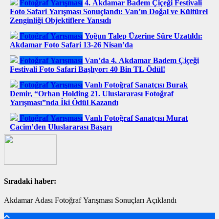
Fotoğraf Yarışması
4. Akdamar Badem Çiçeği Festivali
Foto Safari Yarışması Sonuçlandı: Van’ın Doğal ve Kültürel
Zenginliği Objektiflere Yansıdı
Fotoğraf Yarışması
Yoğun Talep Üzerine Süre Uzatıldı:
Akdamar Foto Safari 13-26 Nisan’da
Fotoğraf Yarışması
Van’da 4. Akdamar Badem Çiçeği
Festivali Foto Safari Başlıyor: 40 Bin TL Ödül!
Fotoğraf Yarışması
Vanlı Fotoğraf Sanatçısı Burak
Demir, “Orhan Holding 21. Uluslararası Fotoğraf
Yarışması”nda İki Ödül Kazandı
Fotoğraf Yarışması
Vanlı Fotoğraf Sanatçısı Murat
Cacim’den Uluslararası Başarı
Sıradaki haber:
Akdamar Adası Fotoğraf Yarışması Sonuçları Açıklandı