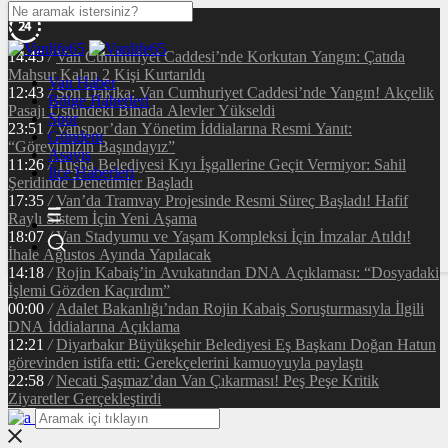
14:45
/
Van Cumhuriyet Caddesi’nde Korkutan Yangın: Çatıda
Mahsur Kalan 2 Kişi Kurtarıldı
Van Haber
12:43
/
Son Dakika: Van Cumhuriyet Caddesi’nde Yangın! Akçelik
Bölge Haberleri
Pasajı Üstündeki Binada Alevler Yükseldi
Spor
23:51
/
Vanspor’dan Yönetim İddialarına Resmi Yanıt:
Gündem
“Görevimizin Başındayız”
Asayiş
11:26
/
Tuşba Belediyesi Kıyı İşgallerine Geçit Vermiyor: Sahil
İlçe Haberleri
Şeridinde Denetimler Başladı
17:35
/
Van’da Tramvay Projesinde Resmi Süreç Başladı! Hafif
Raylı Sistem İçin Yeni Aşama
18:07
/
Van Stadyumu ve Yaşam Kompleksi İçin İmzalar Atıldı!
İhale Ağustos Ayında Yapılacak
14:18
/
Rojin Kabaiş’in Avukatından DNA Açıklaması: “Dosyadaki
İşlemi Gözden Kaçırdım”
00:00
/
Adalet Bakanlığı’ndan Rojin Kabaiş Soruşturmasıyla İlgili
DNA İddialarına Açıklama
12:21
/
Diyarbakır Büyükşehir Belediyesi Eş Başkanı Doğan Hatun
görevinden istifa etti: Gerekçelerini kamuoyuyla paylaştı
22:58
/
Necati Şaşmaz’dan Van Çıkarması! Peş Peşe Kritik
Ziyaretler Gerçekleştirdi