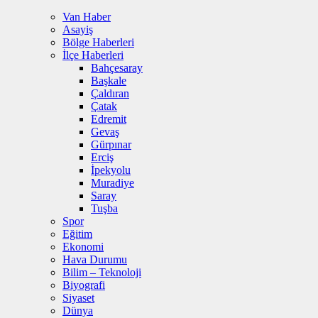
Van Haber
Asayiş
Bölge Haberleri
İlçe Haberleri
Bahçesaray
Başkale
Çaldıran
Çatak
Edremit
Gevaş
Gürpınar
Erciş
İpekyolu
Muradiye
Saray
Tuşba
Spor
Eğitim
Ekonomi
Hava Durumu
Bilim – Teknoloji
Biyografi
Siyaset
Dünya