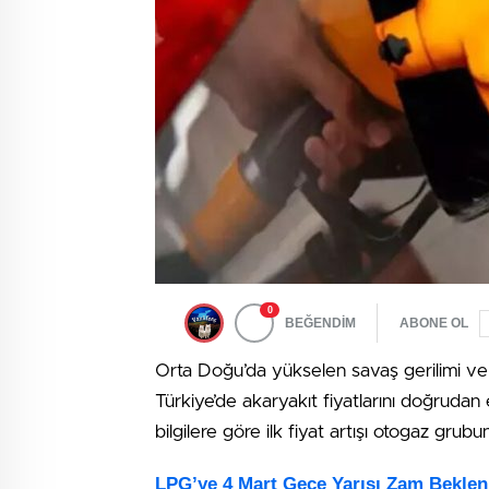
0
BEĞENDİM
ABONE OL
Orta Doğu’da yükselen savaş gerilimi ve 
Türkiye’de akaryakıt fiyatlarını doğrudan
bilgilere göre ilk fiyat artışı otogaz gru
LPG’ye 4 Mart Gece Yarısı Zam Beklen