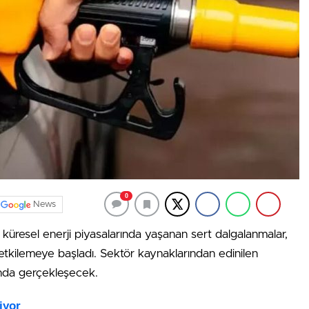
0
News
küresel enerji piyasalarında yaşanan sert dalgalanmalar,
 etkilemeye başladı. Sektör kaynaklarından edinilen
bunda gerçekleşecek.
iyor