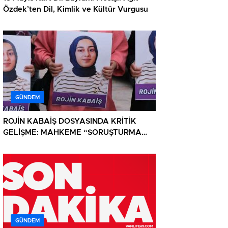
Özdek’ten Dil, Kimlik ve Kültür Vurgusu
GÜNDEM
ROJİN KABAİŞ DOSYASINDA KRİTİK
GELİŞME: MAHKEME “SORUŞTURMA
YOK” KARARINI KALDIRDI
GÜNDEM