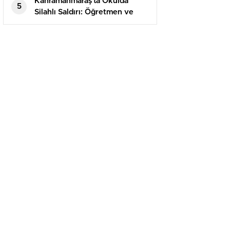
Kahramanmaraş’ta Okulda
5
Silahlı Saldırı: Öğretmen ve
Öğrenciler Hayatını Kaybetti