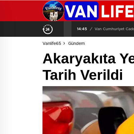
14:45
/
Van Cumhuriyet Cadde
Vanlife65
Gündem
Akaryakıta Ye
Tarih Verildi