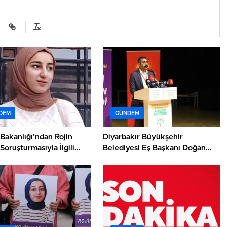
DEM
GÜNDEM
Bakanlığı’ndan Rojin
Diyarbakır Büyükşehir
Soruşturmasıyla İlgili
Belediyesi Eş Başkanı Doğan
dialarına Açıklama
Hatun görevinden istifa etti:
Gerekçelerini kamuoyuyla
paylaştı