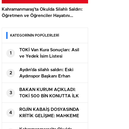
Kahramanmaraş’ta Okulda Silahlı Saldırı:
Öğretmen ve Öğrenciler Hayatını
Kaybetti
KATEGORİNİN POPÜLERLERİ
TOKİ Van Kura Sonuçları: Asil
1
ve Yedek İsim Listesi
Sorgulama Ekranı
Aydın’da silahlı saldırı: Eski
2
Aydınspor Başkanı Erhan
Özlüer ile kardeşi Ayhan
Özlüer hayatını kaybetti
BAKAN KURUM AÇIKLADI:
3
TOKİ 500 BİN KONUTTA İLK
KURA TARİHİ VE İL BELLİ
OLDU
ROJİN KABAİŞ DOSYASINDA
4
KRİTİK GELİŞME: MAHKEME
“SORUŞTURMA YOK”
KARARINI KALDIRDI