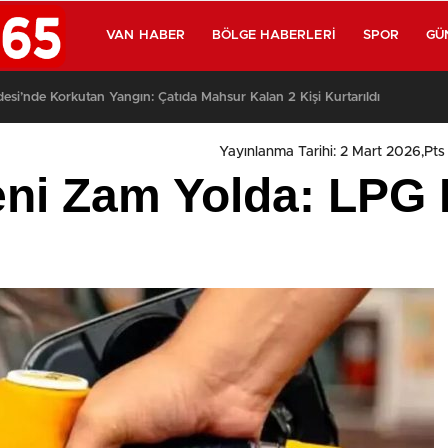
VAN HABER
BÖLGE HABERLERI
SPOR
GÜ
si’nde Korkutan Yangın: Çatıda Mahsur Kalan 2 Kişi Kurtarıldı
Yayınlanma Tarihi: 2 Mart 2026,Pts 
ni Zam Yolda: LPG Fi