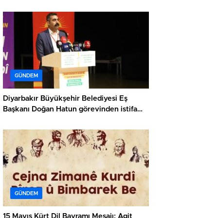
Açıklama
GÜNDEM
Diyarbakır Büyükşehir Belediyesi Eş
Başkanı Doğan Hatun görevinden istifa
etti: Gerekçelerini kamuoyuyla paylaştı
GÜNDEM
15 Mayıs Kürt Dil Bayramı Mesajı: Agit