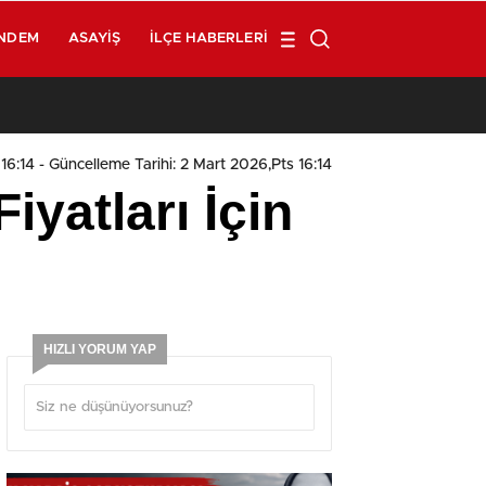
NDEM
ASAYIŞ
İLÇE HABERLERI
1
16:14
- Güncelleme Tarihi: 2 Mart 2026,Pts 16:14
yatları İçin
HIZLI YORUM YAP