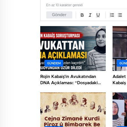
En az 10 karakter gerekli
Gönder
GÜNDEM
GÜN
Rojin Kabaiş’in Avukatından
Adalet 
DNA Açıklaması: “Dosyadaki
Kabaiş 
İşlemi Gözden Kaçırdım”
DNA İd