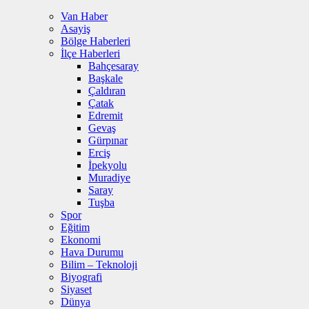
Van Haber
Asayiş
Bölge Haberleri
İlçe Haberleri
Bahçesaray
Başkale
Çaldıran
Çatak
Edremit
Gevaş
Gürpınar
Erciş
İpekyolu
Muradiye
Saray
Tuşba
Spor
Eğitim
Ekonomi
Hava Durumu
Bilim – Teknoloji
Biyografi
Siyaset
Dünya