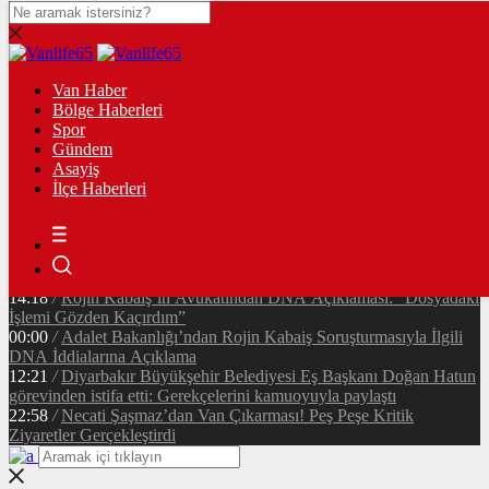
14:45
/
Van Cumhuriyet Caddesi’nde Korkutan Yangın: Çatıda
Mahsur Kalan 2 Kişi Kurtarıldı
Van Haber
12:43
/
Son Dakika: Van Cumhuriyet Caddesi’nde Yangın! Akçelik
Bölge Haberleri
Pasajı Üstündeki Binada Alevler Yükseldi
Spor
23:51
/
Vanspor’dan Yönetim İddialarına Resmi Yanıt:
Gündem
“Görevimizin Başındayız”
Asayiş
11:26
/
Tuşba Belediyesi Kıyı İşgallerine Geçit Vermiyor: Sahil
İlçe Haberleri
Şeridinde Denetimler Başladı
17:35
/
Van’da Tramvay Projesinde Resmi Süreç Başladı! Hafif
Raylı Sistem İçin Yeni Aşama
18:07
/
Van Stadyumu ve Yaşam Kompleksi İçin İmzalar Atıldı!
İhale Ağustos Ayında Yapılacak
14:18
/
Rojin Kabaiş’in Avukatından DNA Açıklaması: “Dosyadaki
İşlemi Gözden Kaçırdım”
00:00
/
Adalet Bakanlığı’ndan Rojin Kabaiş Soruşturmasıyla İlgili
DNA İddialarına Açıklama
12:21
/
Diyarbakır Büyükşehir Belediyesi Eş Başkanı Doğan Hatun
görevinden istifa etti: Gerekçelerini kamuoyuyla paylaştı
22:58
/
Necati Şaşmaz’dan Van Çıkarması! Peş Peşe Kritik
Ziyaretler Gerçekleştirdi