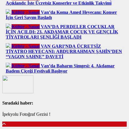
Açıklandı: İşte Ücretsiz Konserler ve Etkinlik Takvimi
Kültür - Sanat
Van’da Koma Amed Heyecanı: Konser
İçin Geri Sayım Başladı
Kültür - Sanat
VAN’DA PERDELER ÇOCUKLAR
İÇİN AÇILDI: 23. AKDAMAR ÇOCUK VE GENÇLİK
TİYATROLARI ŞENLİĞİ BAŞLADI
Kültür - Sanat
VAN GARI’NDA ÜCRETSİZ
TİYATRO HEYECANI: ABDURRAHMAN ŞAHİN’DEN
“VAGON SAHNE” DAVETİ
Kültür - Sanat
Van’da Baharın Simgesi: 4. Akdamar
Badem Çiçeği Festivali Başlıyor
Sıradaki haber:
İpekyolu Fotoğraf Gezisi !