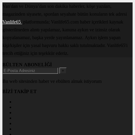
Van'dan ve Dünya’dan son dakika haberler, köşe yazıları,
magazinden siyasete, spordan seyahate bütün konuların tek adresi
Vanlife65
platformunda; Vanlife65.com haber içerikleri kaynak
gösterilmeden alıntı yapılamaz, kanuna aykırı ve izinsiz olarak
kopyalanamaz, başka yerde yayınlanamaz. Aykırı işlem yapan
kişi/kişiler için yasal başvuru hakkı saklı tutulmaktadır. Vanlife65'i
tercih ettiğiniz için teşekkür ederiz.
BÜLTEN ABONELİĞİ
+
Bu web sitesinden haber ve ebülten almak istiyorum
BİZİ TAKİP ET