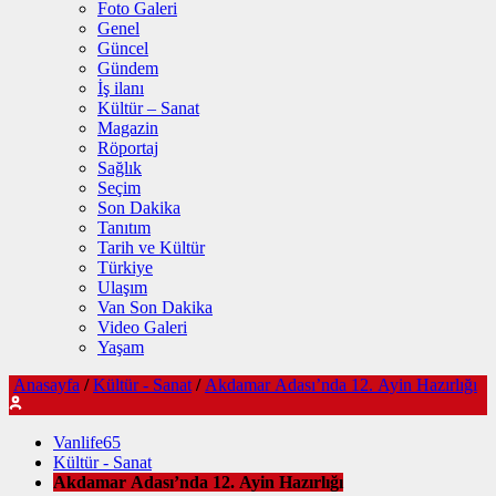
Foto Galeri
Genel
Güncel
Gündem
İş ilanı
Kültür – Sanat
Magazin
Röportaj
Sağlık
Seçim
Son Dakika
Tanıtım
Tarih ve Kültür
Türkiye
Ulaşım
Van Son Dakika
Video Galeri
Yaşam
Anasayfa
/
Kültür - Sanat
/
Akdamar Adası’nda 12. Ayin Hazırlığı
Vanlife65
Kültür - Sanat
Akdamar Adası’nda 12. Ayin Hazırlığı