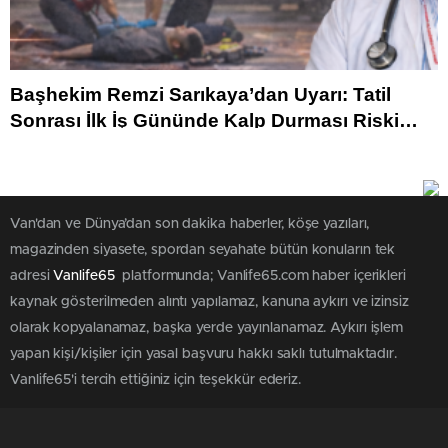
Başhekim Remzi Sarıkaya’dan Uyarı: Tatil
Sonrası İlk İş Gününde Kalp Durması Riski
Artıyor
Van'dan ve Dünya’dan son dakika haberler, köşe yazıları,
magazinden siyasete, spordan seyahate bütün konuların tek
adresi
Vanlife65
platformunda; Vanlife65.com haber içerikleri
kaynak gösterilmeden alıntı yapılamaz, kanuna aykırı ve izinsiz
olarak kopyalanamaz, başka yerde yayınlanamaz. Aykırı işlem
yapan kişi/kişiler için yasal başvuru hakkı saklı tutulmaktadır.
Vanlife65'i tercih ettiğiniz için teşekkür ederiz.