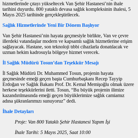
hizmetlerinde çıtayı yükseltecek Van Şehir Hastanesi’nin ihale
tarihini duyurdu. 800 yataklı devasa sağlık kompleksinin ihalesi, 5
Mayıs 2025 tarihinde gerçekleştirilecek.
Sağlık Hizmetlerinde Yeni Bir Dönem Başlıyor
Van Şehir Hastanesi’nin hayata geçmesiyle birlikte, Van ve çevre
illerdeki vatandaşlar modern ve kapsamlı sağlık hizmetlerine erişim
sağlayacak. Hastane, son teknoloji tıbbi cihazlarla donatılacak ve
uzman hekim kadrosuyla bölgeye hizmet verecek.
İl Sağlık Müdürü Tosun’dan Teşekkür Mesajı
İl Sağlık Müdürü Dr. Muhammed Tosun, projenin hayata
geçmesinde emeği geçen başta Cumhurbaşkanı Recep Tayyip
Erdoğan ve Sağlık Bakanı Prof. Dr. Kemal Memişoğlu olmak üzere
herkese teşekkürlerini iletti. Tosun, “Bu büyük projenin ilimize
kazandırılmasında emeği geçen büyüklerimize sağlık camiamız
adına şükranlarımızı sunuyoruz” dedi.
İhale Detayları
Proje: Van 800 Yataklı Şehir Hastanesi Yapım İşi
İhale Tarihi: 5 Mayıs 2025, Saat 10:00