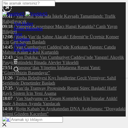
09:41
/
Van Sahil Yolu’nda İskele Kavşağı Tamamlandı: Trafik
Rahatlayacak
Van Haber
09:18
/
Vanspor-Kayserispor Maçı Hangi Kanalda? Canlı Yayın
Bölge Haberleri
Bilgileri
Spor
12:08
/
Rojda Van’da Sahne Alacak! Edremit’te Ücretsiz Konser
Gündem
İçin Geri Sayım Başladı
Asayiş
14:45
/
Van Cumhuriyet Caddesi’nde Korkutan Yangın: Çatıda
İlçe Haberleri
Mahsur Kalan 2 Kişi Kurtarıldı
12:43
/
Son Dakika: Van Cumhuriyet Caddesi’nde Yangın! Akçelik
Pasajı Üstündeki Binada Alevler Yükseldi
23:51
/
Vanspor’dan Yönetim İddialarına Resmi Yanıt:
“Görevimizin Başındayız”
11:26
/
Tuşba Belediyesi Kıyı İşgallerine Geçit Vermiyor: Sahil
Şeridinde Denetimler Başladı
17:35
/
Van’da Tramvay Projesinde Resmi Süreç Başladı! Hafif
Raylı Sistem İçin Yeni Aşama
18:07
/
Van Stadyumu ve Yaşam Kompleksi İçin İmzalar Atıldı!
İhale Ağustos Ayında Yapılacak
14:18
/
Rojin Kabaiş’in Avukatından DNA Açıklaması: “Dosyadaki
İşlemi Gözden Kaçırdım”