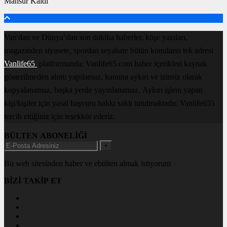
Mahsur Kaldı
Van'dan ve Dünya’dan son dakika haberler, köşe yazıları,
magazinden siyasete, spordan seyahate bütün konuların tek adresi
Vanlife65
platformunda; Vanlife65.com haber içerikleri kaynak
gösterilmeden alıntı yapılamaz, kanuna aykırı ve izinsiz olarak
kopyalanamaz, başka yerde yayınlanamaz. Aykırı işlem yapan
kişi/kişiler için yasal başvuru hakkı saklı tutulmaktadır. Vanlife65'i
tercih ettiğiniz için teşekkür ederiz.
BÜLTEN ABONELİĞİ
+
Bu web sitesinden haber ve ebülten almak istiyorum
BİZİ TAKİP ET