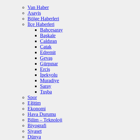
Van Haber
Asayiş
Bölge Haberleri
İlçe Haberleri
Bahçesaray
Başkale
Çaldıran
Çatak
Edremit
Gevaş
Gürpınar
Erciş
İpekyolu
Muradiye
Saray
Tuşba
Spor
Eğitim
Ekonomi
Hava Durumu
Bilim – Teknoloji
Biyografi
Siyaset
Dünya