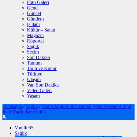
Foto Galeri
Genel
Güncel
Gündem
İş ilanı
Kültür – Sanat
Magazin
Röportaj
Sağlık
Seçim
Son Dakika
Tanıtım
Tarih ve Kültür
Türkiye
Ulaşım
Van Son Dakika
Video Galeri
Yaşam
Anasayfa
/
Sağlık
/
Van’a Müjde! 800 Yataklı Şehir Hastanesi İçin
İhale Tarihi Belli Oldu
Vanlife65
Sağlık