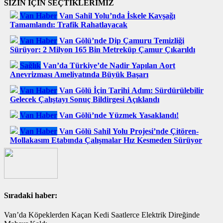
SİZİN İÇİN SEÇTİKLERİMİZ
Van Haber
Van Sahil Yolu’nda İskele Kavşağı
Tamamlandı: Trafik Rahatlayacak
Van Haber
Van Gölü’nde Dip Çamuru Temizliği
Sürüyor: 2 Milyon 165 Bin Metreküp Çamur Çıkarıldı
Sağlık
Van’da Türkiye’de Nadir Yapılan Aort
Anevrizması Ameliyatında Büyük Başarı
Van Haber
Van Gölü İçin Tarihi Adım: Sürdürülebilir
Gelecek Çalıştayı Sonuç Bildirgesi Açıklandı
Van Haber
Van Gölü’nde Yüzmek Yasaklandı!
Van Haber
Van Gölü Sahil Yolu Projesi’nde Çitören-
Mollakasım Etabında Çalışmalar Hız Kesmeden Sürüyor
Sıradaki haber:
Van’da Köpeklerden Kaçan Kedi Saatlerce Elektrik Direğinde