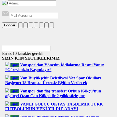
Gönder
En az 10 karakter gerekli
SİZİN İÇİN SEÇTİKLERİMİZ
Spor
Vanspor’dan Yönetim İddialarına Resmi Yanıt:
“Görevimizin Başındayız”
Spor
Van Büyükşehir Belediyesi Yaz Spor Okulları
Başlıyor: 18 Branşta Ücretsiz Eğitim Verilecek
Spor
Vanspor’dan flaş transfer: Orkun Kökçü’nün
ağabeyi Ozan Can Kökçü ile 2 yıllık sözleşme
Spor
VANLI GOLCÜ OKTAY TAŞDEMİR TÜRK
FUTBOLUNUN YENİ YILDIZ ADAYI