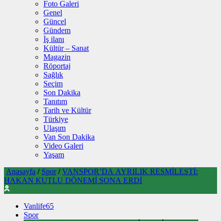
Foto Galeri
Genel
Güncel
Gündem
İş ilanı
Kültür – Sanat
Magazin
Röportaj
Sağlık
Seçim
Son Dakika
Tanıtım
Tarih ve Kültür
Türkiye
Ulaşım
Van Son Dakika
Video Galeri
Yaşam
Anasayfa
/
Spor
/
VANSPOR’DA AYRILIK RESMİLEŞTİ:
HAKAN KUTLU DÖNEMİ SONA ERDİ
Vanlife65
Spor