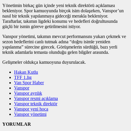
Yönetimin birkaç gün içinde yeni teknik direktörü açıklaması
bekleniyor. Spor kamuoyunda birçok isim dolaşırken, Vanspor’un
nasıl bir teknik yapılanmaya gideceği merakla bekleniyor.
Taraftarlar, takımın ligdeki konumu ve hedefleri doğrultusunda
güçlü bir ismin göreve getirilmesini istiyor.
Vanspor yönetimi, takımın mevcut performansını yukarı çekmek ve
sezon hedeflerini canlı tutmak adına “doğru isimle yeniden
yapılanma” sürecine girecek. Görüşmelerin sürdüğü, bazı yerli
teknik adamlarla temasta olunduğu gelen bilgiler arasında.
Gelişmeler oldukça kamuoyuna duyurulacak.
Hakan Kutlu
TFF 1.lig
Van Spor Haber
Vanspor
Vanspor ayrılık
Vanspor resmi açıklama
Vanspor teknik direktör
Vanspor yeni hoca
Vanspor yönetimi
YORUMLAR