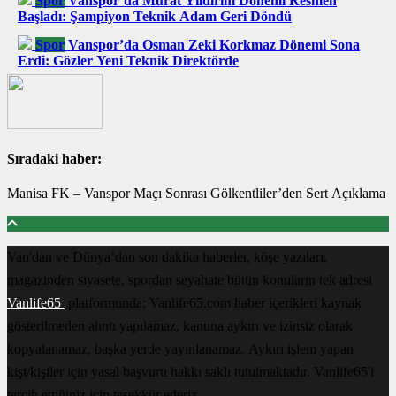
Spor
Vanspor’da Murat Yıldırım Dönemi Resmen
Başladı: Şampiyon Teknik Adam Geri Döndü
Spor
Vanspor’da Osman Zeki Korkmaz Dönemi Sona
Erdi: Gözler Yeni Teknik Direktörde
Sıradaki haber:
Manisa FK – Vanspor Maçı Sonrası Gölkentliler’den Sert Açıklama
Van'dan ve Dünya’dan son dakika haberler, köşe yazıları,
magazinden siyasete, spordan seyahate bütün konuların tek adresi
Vanlife65
platformunda; Vanlife65.com haber içerikleri kaynak
gösterilmeden alıntı yapılamaz, kanuna aykırı ve izinsiz olarak
kopyalanamaz, başka yerde yayınlanamaz. Aykırı işlem yapan
kişi/kişiler için yasal başvuru hakkı saklı tutulmaktadır. Vanlife65'i
tercih ettiğiniz için teşekkür ederiz.