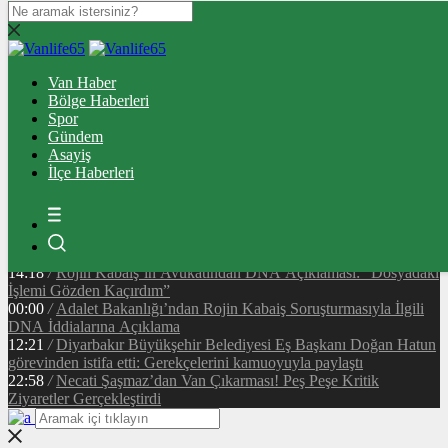
14:45
/
Van Cumhuriyet Caddesi’nde Korkutan Yangın: Çatıda
Mahsur Kalan 2 Kişi Kurtarıldı
Van Haber
12:43
/
Son Dakika: Van Cumhuriyet Caddesi’nde Yangın! Akçelik
Bölge Haberleri
Pasajı Üstündeki Binada Alevler Yükseldi
Spor
23:51
/
Vanspor’dan Yönetim İddialarına Resmi Yanıt:
Gündem
“Görevimizin Başındayız”
Asayiş
11:26
/
Tuşba Belediyesi Kıyı İşgallerine Geçit Vermiyor: Sahil
İlçe Haberleri
Şeridinde Denetimler Başladı
17:35
/
Van’da Tramvay Projesinde Resmi Süreç Başladı! Hafif
Raylı Sistem İçin Yeni Aşama
18:07
/
Van Stadyumu ve Yaşam Kompleksi İçin İmzalar Atıldı!
İhale Ağustos Ayında Yapılacak
14:18
/
Rojin Kabaiş’in Avukatından DNA Açıklaması: “Dosyadaki
İşlemi Gözden Kaçırdım”
00:00
/
Adalet Bakanlığı’ndan Rojin Kabaiş Soruşturmasıyla İlgili
DNA İddialarına Açıklama
12:21
/
Diyarbakır Büyükşehir Belediyesi Eş Başkanı Doğan Hatun
görevinden istifa etti: Gerekçelerini kamuoyuyla paylaştı
22:58
/
Necati Şaşmaz’dan Van Çıkarması! Peş Peşe Kritik
Ziyaretler Gerçekleştirdi