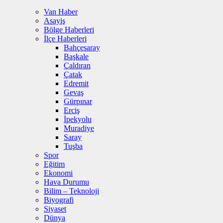
Van Haber
Asayiş
Bölge Haberleri
İlçe Haberleri
Bahçesaray
Başkale
Çaldıran
Çatak
Edremit
Gevaş
Gürpınar
Erciş
İpekyolu
Muradiye
Saray
Tuşba
Spor
Eğitim
Ekonomi
Hava Durumu
Bilim – Teknoloji
Biyografi
Siyaset
Dünya