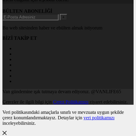
BÜLTEN ABONELİĞİ
+
Bu web sitesinden haber ve ebülten almak istiyorum
BİZİ TAKİP ET
Van gündemine ışık tutmaya devam ediyoruz. @VANLIFE65
Çerezler ile ilgili bilgi için
Çerez Politikamızı
ziyaret edebilirsiniz.
Veri politikasındaki amaçlarla sınırlı ve mevzuata uygun şekilde
çerez konumlandırmaktayız. Detaylar için
veri politikamızı
inceleyebilirsiniz.