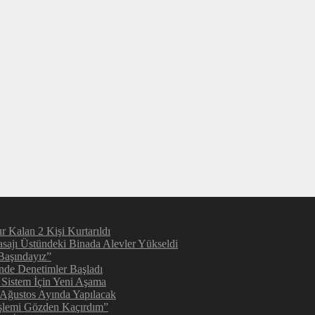
 Kalan 2 Kişi Kurtarıldı
sajı Üstündeki Binada Alevler Yükseldi
Başındayız”
inde Denetimler Başladı
 Sistem İçin Yeni Aşama
 Ağustos Ayında Yapılacak
şlemi Gözden Kaçırdım”