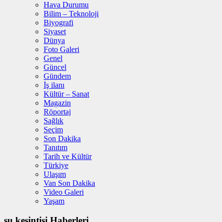
Hava Durumu
Bilim – Teknoloji
Biyografi
Siyaset
Dünya
Foto Galeri
Genel
Güncel
Gündem
İş ilanı
Kültür – Sanat
Magazin
Röportaj
Sağlık
Seçim
Son Dakika
Tanıtım
Tarih ve Kültür
Türkiye
Ulaşım
Van Son Dakika
Video Galeri
Yaşam
su kesintisi Haberleri