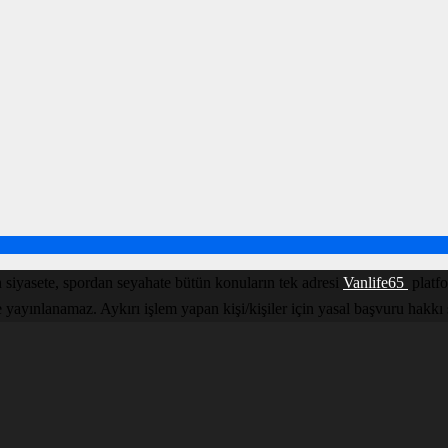
 siyasete, spordan seyahate bütün konuların tek adresi
Vanlife65
platfo
yınlanamaz. Aykırı işlem yapan kişi/kişiler için yasal başvuru hakkı sakl