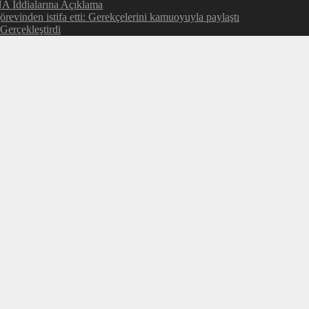
NA İddialarına Açıklama
evinden istifa etti: Gerekçelerini kamuoyuyla paylaştı
Gerçekleştirdi