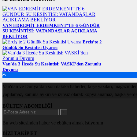
VAN EDREMİT ERDEMKENT’TE 6 GÜNDÜR
SU KESİNTİSİ: VATANDAŞLAR AÇIKLAMA
BEKLİYOR
Erciş’te 2
Günlük Su Kesintisi Uyarısı
Van’da 3 İlçede Su Kesintisi: VASKİ’den Zorunlu
Duyuru
Van'dan ve Dünya’dan son dakika haberler, köşe yazıları, magazinden
yapılamaz, kanuna aykırı ve izinsiz olarak kopyalanamaz, başka yerde ya
BÜLTEN ABONELİĞİ
+
Bu web sitesinden haber ve ebülten almak istiyorum
BİZİ TAKİP ET