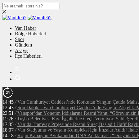
Van Haber
Bölge Haberleri
Spor
Gündem
Asayiş
İlçe Haberleri
14:45
/
Van Cumhuriyet Caddesi’nde Korkutan Yangın: Çatıda Mahsur
12:43
/
Son Dakika: Van Cumhuriyet Caddesi’nde Yangın! Akçelik Pa
23:51
/
Vanspor’dan Yönetim İddialarına Resmi Yanıt: “Görevimizin 
11:26
/
Tuşba Belediyesi Kıyı İşgallerine Geçit Vermiyor: Sahil Şerid
17:35
/
Van’da Tramvay Projesinde Resmi Süreç Başladı! Hafif Raylı
18:07
/
Van Stadyumu ve Yaşam Kompleksi İçin İmzalar Atıldı! İhale
14:18
/
Rojin Kabaiş’in Avukatından DNA Açıklaması: “Dosyadaki İ