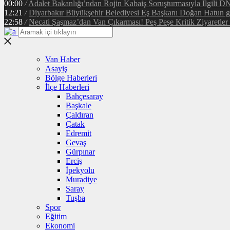
00:00
/
Adalet Bakanlığı’ndan Rojin Kabaiş Soruşturmasıyla İlgili D
12:21
/
Diyarbakır Büyükşehir Belediyesi Eş Başkanı Doğan Hatun gör
22:58
/
Necati Şaşmaz’dan Van Çıkarması! Peş Peşe Kritik Ziyaretler 
Van Haber
Asayiş
Bölge Haberleri
İlçe Haberleri
Bahçesaray
Başkale
Çaldıran
Çatak
Edremit
Gevaş
Gürpınar
Erciş
İpekyolu
Muradiye
Saray
Tuşba
Spor
Eğitim
Ekonomi