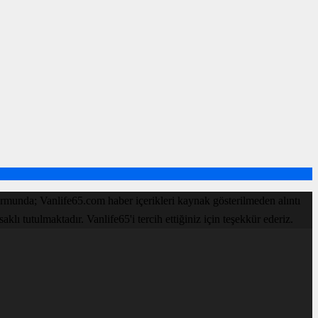
rmunda; Vanlife65.com haber içerikleri kaynak gösterilmeden alıntı
ı tutulmaktadır. Vanlife65'i tercih ettiğiniz için teşekkür ederiz.