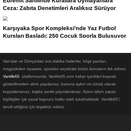
Edremit Sahilinde Kurallara Uymayanlara
Ceza: Zabıta Denetimleri Aralıksız Sürüyor
Karşıyaka Spor Kompleksi’nde Yaz Futbol
Kursları Başladı: 250 Çocuk Sporla Buluşuyor
Van'dan ve Dünya’dan son dakika haberler, köşe yazıları,
magazinden siyasete, spordan seyahate bütün konuların tek adresi
Vanlife65
platformunda; Vanlife65.com haber içerikleri kaynak
gösterilmeden alıntı yapılamaz, kanuna aykırı ve izinsiz olarak
kopyalanamaz, başka yerde yayınlanamaz. Aykırı işlem yapan
kişi/kişiler için yasal başvuru hakkı saklı tutulmaktadır. Vanlife65'i
tercih ettiğiniz için teşekkür ederiz.