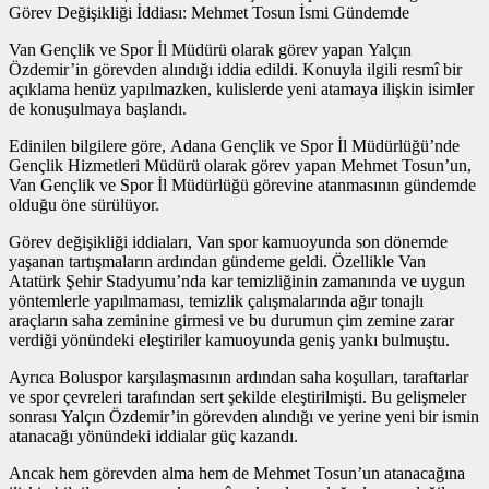
Görev Değişikliği İddiası: Mehmet Tosun İsmi Gündemde
Van Gençlik ve Spor İl Müdürü olarak görev yapan Yalçın
Özdemir’in görevden alındığı iddia edildi. Konuyla ilgili resmî bir
açıklama henüz yapılmazken, kulislerde yeni atamaya ilişkin isimler
de konuşulmaya başlandı.
Edinilen bilgilere göre, Adana Gençlik ve Spor İl Müdürlüğü’nde
Gençlik Hizmetleri Müdürü olarak görev yapan Mehmet Tosun’un,
Van Gençlik ve Spor İl Müdürlüğü görevine atanmasının gündemde
olduğu öne sürülüyor.
Görev değişikliği iddiaları, Van spor kamuoyunda son dönemde
yaşanan tartışmaların ardından gündeme geldi. Özellikle Van
Atatürk Şehir Stadyumu’nda kar temizliğinin zamanında ve uygun
yöntemlerle yapılmaması, temizlik çalışmalarında ağır tonajlı
araçların saha zeminine girmesi ve bu durumun çim zemine zarar
verdiği yönündeki eleştiriler kamuoyunda geniş yankı bulmuştu.
Ayrıca Boluspor karşılaşmasının ardından saha koşulları, taraftarlar
ve spor çevreleri tarafından sert şekilde eleştirilmişti. Bu gelişmeler
sonrası Yalçın Özdemir’in görevden alındığı ve yerine yeni bir ismin
atanacağı yönündeki iddialar güç kazandı.
Ancak hem görevden alma hem de Mehmet Tosun’un atanacağına