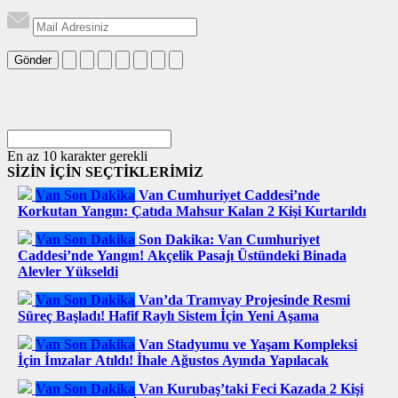
Gönder
En az 10 karakter gerekli
SİZİN İÇİN SEÇTİKLERİMİZ
Van Son Dakika
Van Cumhuriyet Caddesi’nde
Korkutan Yangın: Çatıda Mahsur Kalan 2 Kişi Kurtarıldı
Van Son Dakika
Son Dakika: Van Cumhuriyet
Caddesi’nde Yangın! Akçelik Pasajı Üstündeki Binada
Alevler Yükseldi
Van Son Dakika
Van’da Tramvay Projesinde Resmi
Süreç Başladı! Hafif Raylı Sistem İçin Yeni Aşama
Van Son Dakika
Van Stadyumu ve Yaşam Kompleksi
İçin İmzalar Atıldı! İhale Ağustos Ayında Yapılacak
Van Son Dakika
Van Kurubaş’taki Feci Kazada 2 Kişi