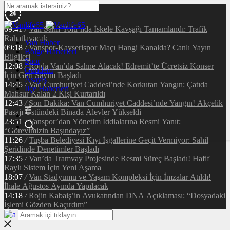
09:41
/
Van Sahil Yolu’nda İskele Kavşağı Tamamlandı: Trafik
Rahatlayacak
Van Haber
09:18
/
Vanspor-Kayserispor Maçı Hangi Kanalda? Canlı Yayın
Bölge Haberleri
Bilgileri
Spor
12:08
/
Rojda Van’da Sahne Alacak! Edremit’te Ücretsiz Konser
Gündem
İçin Geri Sayım Başladı
Asayiş
14:45
/
Van Cumhuriyet Caddesi’nde Korkutan Yangın: Çatıda
İlçe Haberleri
Mahsur Kalan 2 Kişi Kurtarıldı
12:43
/
Son Dakika: Van Cumhuriyet Caddesi’nde Yangın! Akçelik
Pasajı Üstündeki Binada Alevler Yükseldi
23:51
/
Vanspor’dan Yönetim İddialarına Resmi Yanıt:
“Görevimizin Başındayız”
11:26
/
Tuşba Belediyesi Kıyı İşgallerine Geçit Vermiyor: Sahil
Şeridinde Denetimler Başladı
17:35
/
Van’da Tramvay Projesinde Resmi Süreç Başladı! Hafif
Raylı Sistem İçin Yeni Aşama
18:07
/
Van Stadyumu ve Yaşam Kompleksi İçin İmzalar Atıldı!
İhale Ağustos Ayında Yapılacak
14:18
/
Rojin Kabaiş’in Avukatından DNA Açıklaması: “Dosyadaki
İşlemi Gözden Kaçırdım”