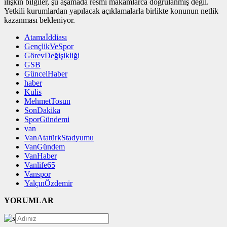
ilişkin bilgiler, şu aşamada resmî makamlarca doğrulanmış değil.
Yetkili kurumlardan yapılacak açıklamalarla birlikte konunun netlik
kazanması bekleniyor.
Atamaİddiası
GençlikVeSpor
GörevDeğişikliği
GSB
GüncelHaber
haber
Kulis
MehmetTosun
SonDakika
SporGündemi
van
VanAtatürkStadyumu
VanGündem
VanHaber
Vanlife65
Vanspor
YalçınÖzdemir
YORUMLAR