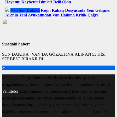
Hayatını Kaybetti: İsimleri Belli Oldu
Van Son Dakika
Rojin Kabaiş Dosyasında Yeni Gelişme:
Ailenin Yeni Avukatından Van Halkına Kritik Çağrı
Sıradaki haber:
SON DAKİKA | VAN’DA GÖZALTINA ALINAN 53 KİŞİ
SERBEST BIRAKILDI
Van'dan ve Dünya’dan son dakika haberler, köşe yazıları,
magazinden siyasete, spordan seyahate bütün konuların tek adresi
Vanlife65
platformunda; Vanlife65.com haber içerikleri kaynak
gösterilmeden alıntı yapılamaz, kanuna aykırı ve izinsiz olarak
kopyalanamaz, başka yerde yayınlanamaz. Aykırı işlem yapan
kişi/kişiler için yasal başvuru hakkı saklı tutulmaktadır. Vanlife65'i