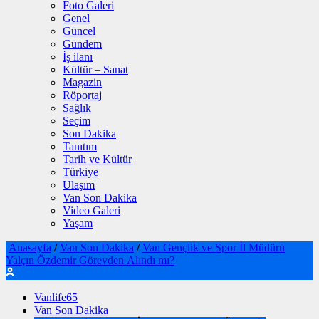
Foto Galeri
Genel
Güncel
Gündem
İş ilanı
Kültür – Sanat
Magazin
Röportaj
Sağlık
Seçim
Son Dakika
Tanıtım
Tarih ve Kültür
Türkiye
Ulaşım
Van Son Dakika
Video Galeri
Yaşam
Anasayfa
/
Van Son Dakika
/
Van Gençlik ve Spor İl Müdürü
Yalçın Özdemir Görevden Alındı mı?
Vanlife65
Van Son Dakika