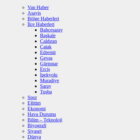
Van Haber
Asayiş
Bölge Haberleri
İlçe Haberleri
Bahçesaray
Başkale
Çaldıran
Çatak
Edremit
Gevaş
Gürpınar
Erciş
İpekyolu
Muradiye
Saray
Tuşba
Spor
Eğitim
Ekonomi
Hava Durumu
Bilim – Teknoloji
Biyografi
Siyaset
Dünya