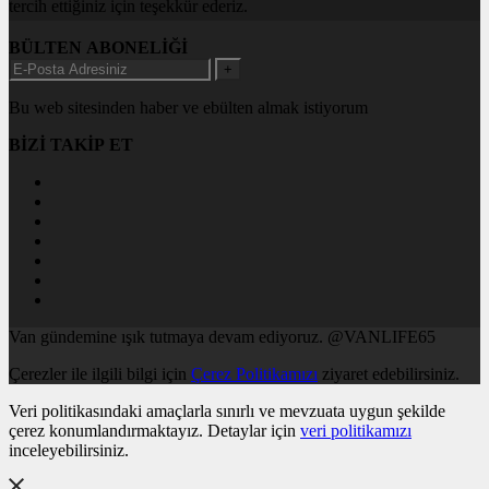
tercih ettiğiniz için teşekkür ederiz.
BÜLTEN ABONELİĞİ
+
Bu web sitesinden haber ve ebülten almak istiyorum
BİZİ TAKİP ET
Van gündemine ışık tutmaya devam ediyoruz. @VANLIFE65
Çerezler ile ilgili bilgi için
Çerez Politikamızı
ziyaret edebilirsiniz.
Veri politikasındaki amaçlarla sınırlı ve mevzuata uygun şekilde
çerez konumlandırmaktayız. Detaylar için
veri politikamızı
inceleyebilirsiniz.