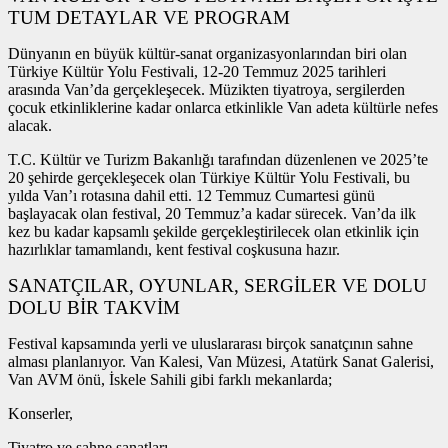
TUM DETAYLAR VE PROGRAM
Dünyanın en büyük kültür-sanat organizasyonlarından biri olan
Türkiye Kültür Yolu Festivali, 12-20 Temmuz 2025 tarihleri
arasında Van’da gerçekleşecek. Müzikten tiyatroya, sergilerden
çocuk etkinliklerine kadar onlarca etkinlikle Van adeta kültürle nefes
alacak.
T.C. Kültür ve Turizm Bakanlığı tarafından düzenlenen ve 2025’te
20 şehirde gerçekleşecek olan Türkiye Kültür Yolu Festivali, bu
yılda Van’ı rotasına dahil etti. 12 Temmuz Cumartesi günü
başlayacak olan festival, 20 Temmuz’a kadar sürecek. Van’da ilk
kez bu kadar kapsamlı şekilde gerçekleştirilecek olan etkinlik için
hazırlıklar tamamlandı, kent festival coşkusuna hazır.
SANATÇILAR, OYUNLAR, SERGİLER VE DOLU
DOLU BİR TAKVİM
Festival kapsamında yerli ve uluslararası birçok sanatçının sahne
alması planlanıyor. Van Kalesi, Van Müzesi, Atatürk Sanat Galerisi,
Van AVM önü, İskele Sahili gibi farklı mekanlarda;
Konserler,
Tiyatro ve sahne sanatları,