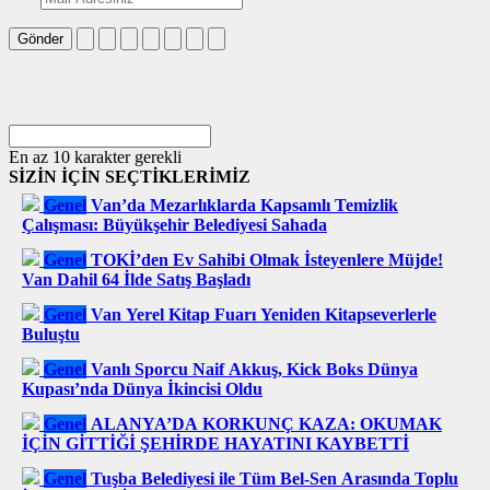
Gönder
En az 10 karakter gerekli
SİZİN İÇİN SEÇTİKLERİMİZ
Genel
Van’da Mezarlıklarda Kapsamlı Temizlik
Çalışması: Büyükşehir Belediyesi Sahada
Genel
TOKİ’den Ev Sahibi Olmak İsteyenlere Müjde!
Van Dahil 64 İlde Satış Başladı
Genel
Van Yerel Kitap Fuarı Yeniden Kitapseverlerle
Buluştu
Genel
Vanlı Sporcu Naif Akkuş, Kick Boks Dünya
Kupası’nda Dünya İkincisi Oldu
Genel
ALANYA’DA KORKUNÇ KAZA: OKUMAK
İÇİN GİTTİĞİ ŞEHİRDE HAYATINI KAYBETTİ
Genel
Tuşba Belediyesi ile Tüm Bel-Sen Arasında Toplu