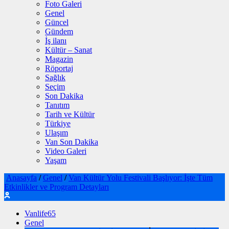
Foto Galeri
Genel
Güncel
Gündem
İş ilanı
Kültür – Sanat
Magazin
Röportaj
Sağlık
Seçim
Son Dakika
Tanıtım
Tarih ve Kültür
Türkiye
Ulaşım
Van Son Dakika
Video Galeri
Yaşam
Anasayfa
/
Genel
/
Van Kültür Yolu Festivali Başlıyor: İşte Tüm
Etkinlikler ve Program Detayları
Vanlife65
Genel