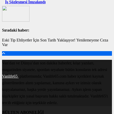
İş Sözleşmesi İmzalandı
Sıradaki haber:
Eski Tip Ehliyetler İçin Son Tarih Yaklaşıyor! Yenilemeyene Ceza
Var
Van'dan ve Dünya’dan son dakika haberler, köşe yazıları,
magazinden siyasete, spordan seyahate bütün konuların tek adresi
Vanlife65
platformunda; Vanlife65.com haber içerikleri kaynak
gösterilmeden alıntı yapılamaz, kanuna aykırı ve izinsiz olarak
kopyalanamaz, başka yerde yayınlanamaz. Aykırı işlem yapan
kişi/kişiler için yasal başvuru hakkı saklı tutulmaktadır. Vanlife65'i
tercih ettiğiniz için teşekkür ederiz.
BÜLTEN ABONELİĞİ