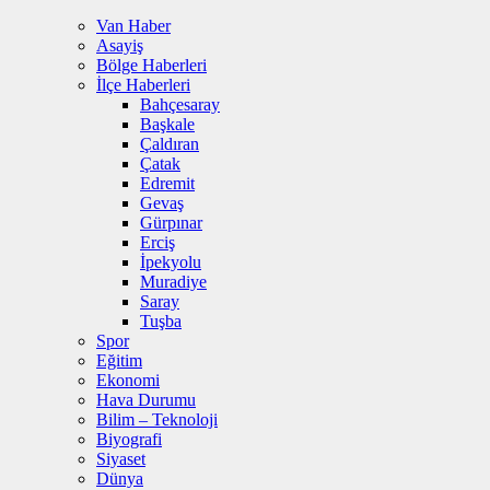
Van Haber
Asayiş
Bölge Haberleri
İlçe Haberleri
Bahçesaray
Başkale
Çaldıran
Çatak
Edremit
Gevaş
Gürpınar
Erciş
İpekyolu
Muradiye
Saray
Tuşba
Spor
Eğitim
Ekonomi
Hava Durumu
Bilim – Teknoloji
Biyografi
Siyaset
Dünya