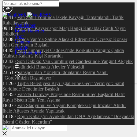
09:41
/
Van Sahil Yolu’nda İskele Kavşağı Tamamlandı: Trafik
Rahatlayacak
Van Haber
09:18
/
Vanspor-Kayserispor Maçı Hangi Kanalda? Canlı Yayın
Bölge Haberleri
Bilgileri
Spor
12:08
/
Rojda Van’da Sahne Alacak! Edremit’te Ücretsiz Konser
Gündem
İçin Geri Sayım Başladı
Asayiş
14:45
/
Van Cumhuriyet Caddesi’nde Korkutan Yangın: Çatıda
İlçe Haberleri
Mahsur Kalan 2 Kişi Kurtarıldı
12:43
/
Son Dakika: Van Cumhuriyet Caddesi’nde Yangın! Akçelik
Pasajı Üstündeki Binada Alevler Yükseldi
23:51
/
Vanspor’dan Yönetim İddialarına Resmi Yanıt:
“Görevimizin Başındayız”
11:26
/
Tuşba Belediyesi Kıyı İşgallerine Geçit Vermiyor: Sahil
Şeridinde Denetimler Başladı
17:35
/
Van’da Tramvay Projesinde Resmi Süreç Başladı! Hafif
Raylı Sistem İçin Yeni Aşama
18:07
/
Van Stadyumu ve Yaşam Kompleksi İçin İmzalar Atıldı!
İhale Ağustos Ayında Yapılacak
14:18
/
Rojin Kabaiş’in Avukatından DNA Açıklaması: “Dosyadaki
İşlemi Gözden Kaçırdım”