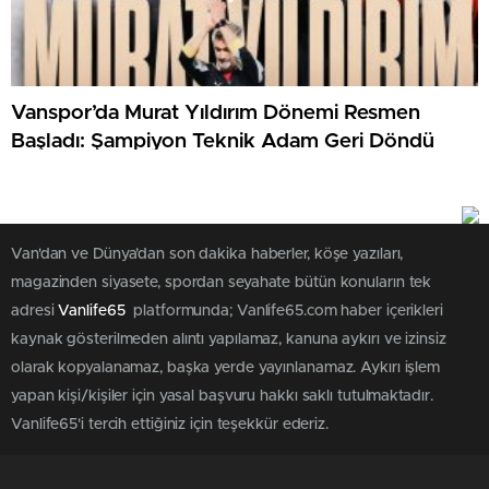
Vanspor’da Murat Yıldırım Dönemi Resmen
Başladı: Şampiyon Teknik Adam Geri Döndü
Van'dan ve Dünya’dan son dakika haberler, köşe yazıları,
magazinden siyasete, spordan seyahate bütün konuların tek
adresi
Vanlife65
platformunda; Vanlife65.com haber içerikleri
kaynak gösterilmeden alıntı yapılamaz, kanuna aykırı ve izinsiz
olarak kopyalanamaz, başka yerde yayınlanamaz. Aykırı işlem
yapan kişi/kişiler için yasal başvuru hakkı saklı tutulmaktadır.
Vanlife65'i tercih ettiğiniz için teşekkür ederiz.