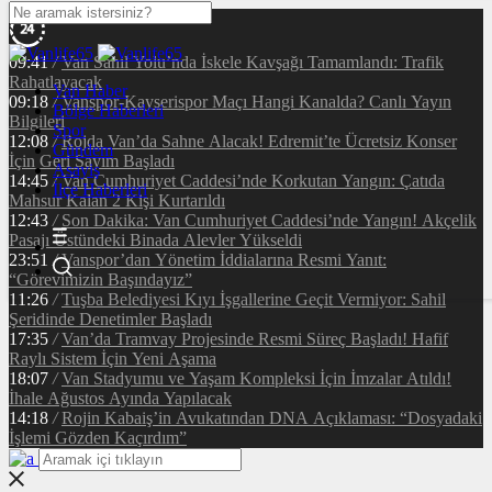
09:41
/
Van Sahil Yolu’nda İskele Kavşağı Tamamlandı: Trafik
Rahatlayacak
Van Haber
09:18
/
Vanspor-Kayserispor Maçı Hangi Kanalda? Canlı Yayın
Bölge Haberleri
Bilgileri
Spor
12:08
/
Rojda Van’da Sahne Alacak! Edremit’te Ücretsiz Konser
Gündem
İçin Geri Sayım Başladı
Asayiş
14:45
/
Van Cumhuriyet Caddesi’nde Korkutan Yangın: Çatıda
İlçe Haberleri
Mahsur Kalan 2 Kişi Kurtarıldı
12:43
/
Son Dakika: Van Cumhuriyet Caddesi’nde Yangın! Akçelik
Pasajı Üstündeki Binada Alevler Yükseldi
23:51
/
Vanspor’dan Yönetim İddialarına Resmi Yanıt:
“Görevimizin Başındayız”
11:26
/
Tuşba Belediyesi Kıyı İşgallerine Geçit Vermiyor: Sahil
Şeridinde Denetimler Başladı
17:35
/
Van’da Tramvay Projesinde Resmi Süreç Başladı! Hafif
Raylı Sistem İçin Yeni Aşama
18:07
/
Van Stadyumu ve Yaşam Kompleksi İçin İmzalar Atıldı!
İhale Ağustos Ayında Yapılacak
14:18
/
Rojin Kabaiş’in Avukatından DNA Açıklaması: “Dosyadaki
İşlemi Gözden Kaçırdım”