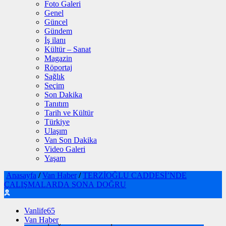
Foto Galeri
Genel
Güncel
Gündem
İş ilanı
Kültür – Sanat
Magazin
Röportaj
Sağlık
Seçim
Son Dakika
Tanıtım
Tarih ve Kültür
Türkiye
Ulaşım
Van Son Dakika
Video Galeri
Yaşam
Anasayfa
/
Van Haber
/
TERZİOĞLU CADDESİ’NDE
ÇALIŞMALARDA SONA DOĞRU
Vanlife65
Van Haber