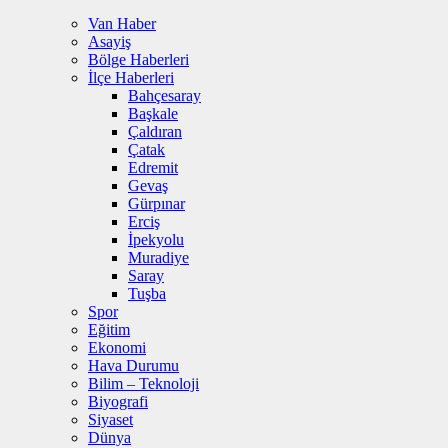
Van Haber
Asayiş
Bölge Haberleri
İlçe Haberleri
Bahçesaray
Başkale
Çaldıran
Çatak
Edremit
Gevaş
Gürpınar
Erciş
İpekyolu
Muradiye
Saray
Tuşba
Spor
Eğitim
Ekonomi
Hava Durumu
Bilim – Teknoloji
Biyografi
Siyaset
Dünya