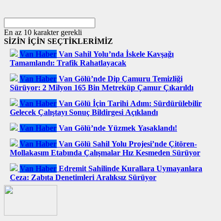
En az 10 karakter gerekli
SİZİN İÇİN SEÇTİKLERİMİZ
Van Haber
Van Sahil Yolu’nda İskele Kavşağı
Tamamlandı: Trafik Rahatlayacak
Van Haber
Van Gölü’nde Dip Çamuru Temizliği
Sürüyor: 2 Milyon 165 Bin Metreküp Çamur Çıkarıldı
Van Haber
Van Gölü İçin Tarihi Adım: Sürdürülebilir
Gelecek Çalıştayı Sonuç Bildirgesi Açıklandı
Van Haber
Van Gölü’nde Yüzmek Yasaklandı!
Van Haber
Van Gölü Sahil Yolu Projesi’nde Çitören-
Mollakasım Etabında Çalışmalar Hız Kesmeden Sürüyor
Van Haber
Edremit Sahilinde Kurallara Uymayanlara
Ceza: Zabıta Denetimleri Aralıksız Sürüyor