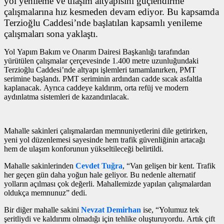
yol yenileme ve ulaşım altyapısını güçlendirme
çalışmalarına hız kesmeden devam ediyor. Bu kapsamda
Terzioğlu Caddesi’nde başlatılan kapsamlı yenileme
çalışmaları sona yaklaştı.
Yol Yapım Bakım ve Onarım Dairesi Başkanlığı tarafından
yürütülen çalışmalar çerçevesinde 1.400 metre uzunluğundaki
Terzioğlu Caddesi’nde altyapı işlemleri tamamlanırken, PMT
serimine başlandı. PMT seriminin ardından cadde sıcak asfaltla
kaplanacak. Ayrıca caddeye kaldırım, orta refüj ve modern
aydınlatma sistemleri de kazandırılacak.
Mahalle sakinleri çalışmalardan memnuniyetlerini dile getirirken,
yeni yol düzenlemesi sayesinde hem trafik güvenliğinin artacağı
hem de ulaşım konforunun yükseltileceği belirtildi.
Mahalle sakinlerinden
Cevdet Tuğra
, “Van gelişen bir kent. Trafik
her geçen gün daha yoğun hale geliyor. Bu nedenle alternatif
yolların açılması çok değerli. Mahallemizde yapılan çalışmalardan
oldukça memnunuz” dedi.
Bir diğer mahalle sakini
Nevzat Demirhan
ise, “Yolumuz tek
şeritliydi ve kaldırımı olmadığı için tehlike oluşturuyordu. Artık çift