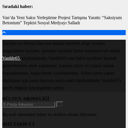
Sıradaki haber:
Van’da Yeni Saksı Yerleştirme Projesi Tartışma Yarattı: “Saksiyum
Betonium” Tepkisi Sosyal Medyayı Salladı
Van'dan ve Dünya’dan son dakika haberler, köşe yazıları,
magazinden siyasete, spordan seyahate bütün konuların tek adresi
Vanlife65
platformunda; Vanlife65.com haber içerikleri kaynak
gösterilmeden alıntı yapılamaz, kanuna aykırı ve izinsiz olarak
kopyalanamaz, başka yerde yayınlanamaz. Aykırı işlem yapan
kişi/kişiler için yasal başvuru hakkı saklı tutulmaktadır. Vanlife65'i
tercih ettiğiniz için teşekkür ederiz.
BÜLTEN ABONELİĞİ
+
Bu web sitesinden haber ve ebülten almak istiyorum
BİZİ TAKİP ET