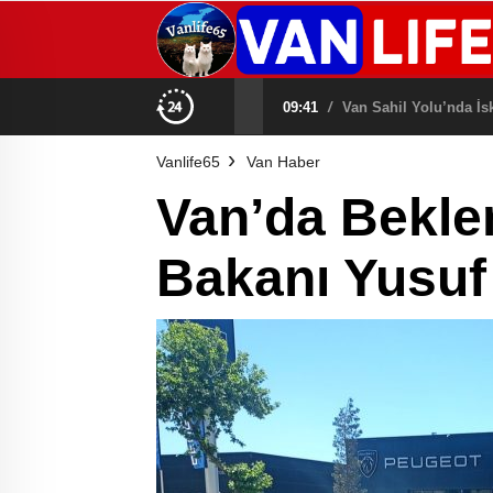
09:41
/
Van Sahil Yolu’nda İs
Vanlife65
Van Haber
Van’da Beklen
Bakanı Yusuf 