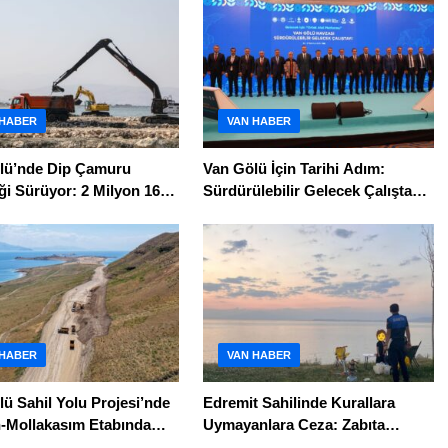
 HABER
VAN HABER
lü’nde Dip Çamuru
Van Gölü İçin Tarihi Adım:
ği Sürüyor: 2 Milyon 165
Sürdürülebilir Gelecek Çalıştayı
treküp Çamur Çıkarıldı
Sonuç Bildirgesi Açıklandı
 HABER
VAN HABER
ü Sahil Yolu Projesi’nde
Edremit Sahilinde Kurallara
n-Mollakasım Etabında
Uymayanlara Ceza: Zabıta
alar Hız Kesmeden
Denetimleri Aralıksız Sürüyor