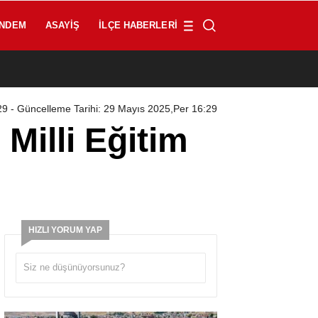
NDEM
ASAYIŞ
İLÇE HABERLERI
0
29
- Güncelleme Tarihi: 29 Mayıs 2025,Per 16:29
Milli Eğitim
HIZLI YORUM YAP