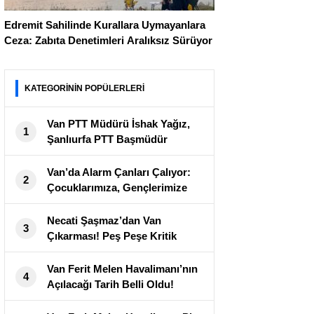
Edremit Sahilinde Kurallara Uymayanlara
Ceza: Zabıta Denetimleri Aralıksız Sürüyor
KATEGORİNİN POPÜLERLERİ
Van PTT Müdürü İshak Yağız,
1
Şanlıurfa PTT Başmüdür
Yardımcılığına Atandı
Van’da Alarm Çanları Çalıyor:
2
Çocuklarımıza, Gençlerimize
Sahip Çıkalım!
Necati Şaşmaz’dan Van
3
Çıkarması! Peş Peşe Kritik
Ziyaretler Gerçekleştirdi
Van Ferit Melen Havalimanı’nın
4
Açılacağı Tarih Belli Oldu!