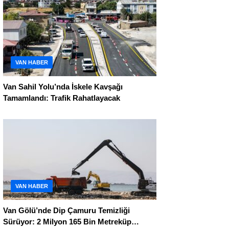
VAN HABER
Van Sahil Yolu’nda İskele Kavşağı
Tamamlandı: Trafik Rahatlayacak
VAN HABER
Van Gölü’nde Dip Çamuru Temizliği
Sürüyor: 2 Milyon 165 Bin Metreküp