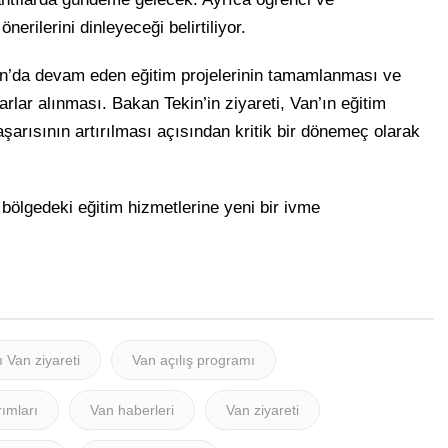
erilerini dinleyeceği belirtiliyor.
Van’da devam eden eğitim projelerinin tamamlanması ve
rlar alınması. Bakan Tekin’in ziyareti, Van’ın eğitim
aşarısının artırılması açısından kritik bir dönemeç olarak
 bölgedeki eğitim hizmetlerine yeni bir ivme
ı Van ziyareti
Van açılış programı
rımları
Van haberleri
Van ziyareti