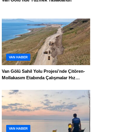
VAN HABER
Van Gölü Sahil Yolu Projesi’nde Çitören-
Mollakasım Etabında Çalışmalar Hız
Kesmeden Sürüyor
VAN HABER