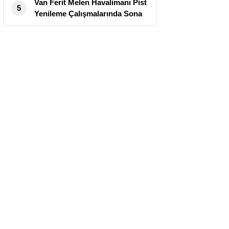
Van Ferit Melen Havalimanı Pist
5
Yenileme Çalışmalarında Sona
Yaklaşılıyor: Açılış Tarihi Belli
Oldu