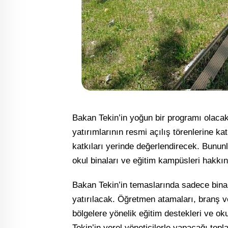
Bakan Tekin’in yoğun bir programı olac
yatırımlarının resmi açılış törenlerine ka
katkıları yerinde değerlendirecek. Bununl
okul binaları ve eğitim kampüsleri hakkınd
Bakan Tekin’in temaslarında sadece binal
yatırılacak. Öğretmen atamaları, branş ve 
bölgelere yönelik eğitim destekleri ve ok
Tekin’in yerel yöneticilerle yapacağı top