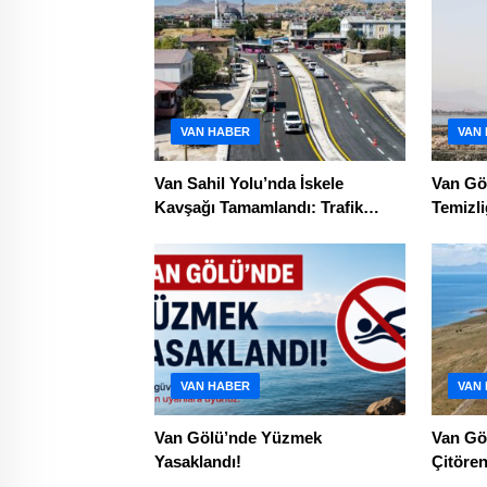
VAN HABER
VAN
Van Sahil Yolu’nda İskele
Van Gö
Kavşağı Tamamlandı: Trafik
Temizli
Rahatlayacak
Bin Me
VAN HABER
VAN
Van Gölü’nde Yüzmek
Van Göl
Yasaklandı!
Çitöre
Çalışm