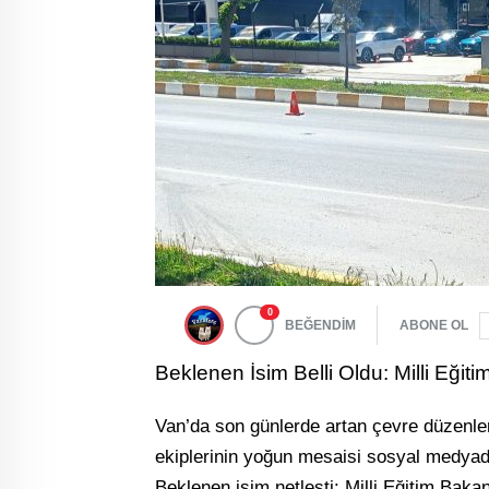
0
BEĞENDİM
ABONE OL
Beklenen İsim Belli Oldu: Milli Eği
Van’da son günlerde artan çevre düzenleme
ekiplerinin yoğun mesaisi sosyal medyada
Beklenen isim netleşti: Milli Eğitim Baka