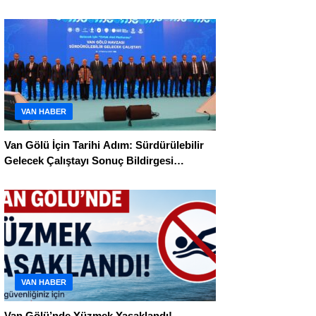
Çamur Çıkarıldı
VAN HABER
Van Gölü İçin Tarihi Adım: Sürdürülebilir
Gelecek Çalıştayı Sonuç Bildirgesi
Açıklandı
VAN HABER
Van Gölü’nde Yüzmek Yasaklandı!