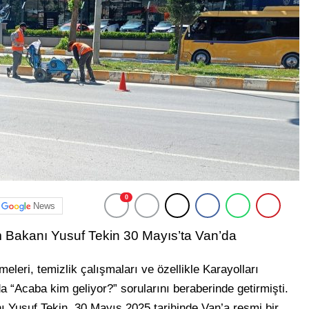
0
News
tim Bakanı Yusuf Tekin 30 Mayıs’ta Van’da
leri, temizlik çalışmaları ve özellikle Karayolları
 “Acaba kim geliyor?” sorularını beraberinde getirmişti.
nı Yusuf Tekin, 30 Mayıs 2025 tarihinde Van’a resmi bir