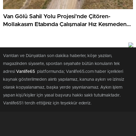
Van Gölü Sahil Yolu Projesi’nde Çitören-
Mollakasım Etabında Çalışmalar Hız Kesmeden
Sürüyor
Van'dan ve Dünya’dan son dakika haberler, köşe yazıları,
magazinden siyasete, spordan seyahate bütün konuların tek
adresi
Vanlife65
platformunda; Vanlife65.com haber içerikleri
kaynak gösterilmeden alıntı yapılamaz, kanuna aykırı ve izinsiz
olarak kopyalanamaz, başka yerde yayınlanamaz. Aykırı işlem
yapan kişi/kişiler için yasal başvuru hakkı saklı tutulmaktadır.
Vanlife65'i tercih ettiğiniz için teşekkür ederiz.